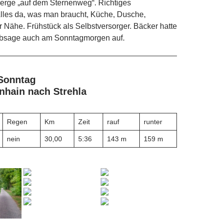
erge „auf dem Sternenweg“. Richtiges
 Alles da, was man braucht, Küche, Dusche,
r Nähe. Frühstück als Selbstversorger. Bäcker hatte
 Absage auch am Sonntagmorgen auf.
 Sonntag
nhain nach Strehla
Regen
Km
Zeit
rauf
runter
nein
30,00
5:36
143 m
159 m