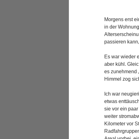
Morgens erst ei
in der Wohnung
Alterserscheinun
passieren kann,
Es war wieder 
aber kühl. Glei
es zunehmend „g
Himmel zog sic
Ich war neugieri
etwas enttäuscht
sie vor ein paa
weiter stromabw
Kilometer vor St
Radfahrgruppen
Areal vorbei, e