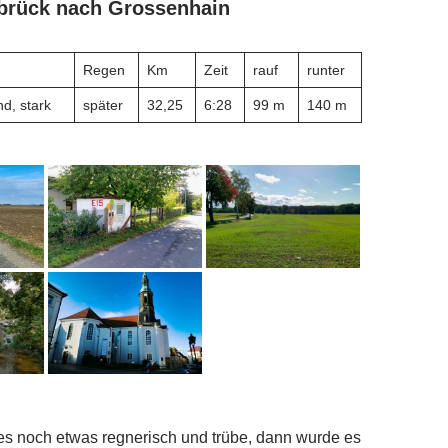
brück nach Grossenhain
Regen
Km
Zeit
rauf
runter
d, stark
später
32,25
6:28
99 m
140 m
es noch etwas regnerisch und trübe, dann wurde es