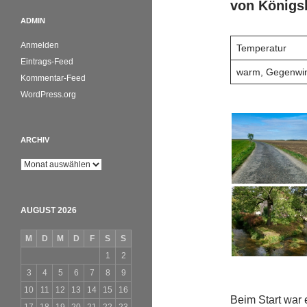
von Königs
ADMIN
Anmelden
Temperatur
Eintrags-Feed
warm, Gegenwin
Kommentar-Feed
WordPress.org
ARCHIV
Archiv
AUGUST 2026
M
D
M
D
F
S
S
1
2
3
4
5
6
7
8
9
10
11
12
13
14
15
16
Beim Start war 