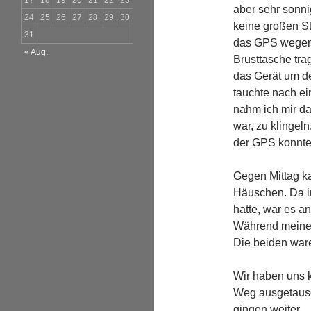
17
18
19
20
21
22
23
aber sehr sonni
24
25
26
27
28
29
30
keine großen St
31
das GPS wegen 
« Aug.
Brusttasche tra
das Gerät um de
tauchte nach ei
nahm ich mir da
war, zu klingel
der GPS konnte
Gegen Mittag ka
Häuschen. Da im
hatte, war es a
Während meiner
Die beiden war
Wir haben uns 
Weg ausgetausch
gingen weiter.