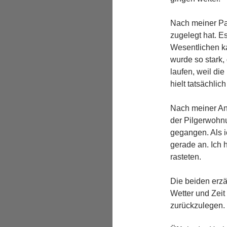
Nach meiner Pa
zugelegt hat. E
Wesentlichen k
wurde so stark,
laufen, weil di
hielt tatsächlic
Nach meiner An
der Pilgerwohn
gegangen. Als i
gerade an. Ich 
rasteten.
Die beiden erzäh
Wetter und Zeit
zurückzulegen.