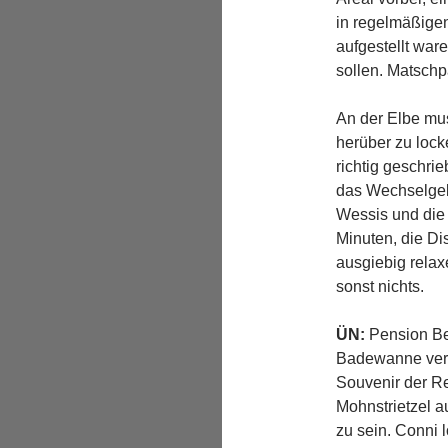
in regelmäßigen
aufgestellt war
sollen. Matsch
An der Elbe mu
herüber zu lock
richtig geschri
das Wechselgeld
Wessis und die 
Minuten, die Di
ausgiebig relax
sonst nichts.
ÜN:
Pension Ben
Badewanne verfü
Souvenir der Re
Mohnstrietzel a
zu sein. Conni l