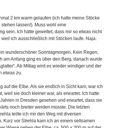
nmal 2 km warm gelaufen (ich hatte meine Stöcke
 stehen lassen!). Muss wohl eine
g sein. Ich hätte gewettet, dass mir so etwas nicht
 weil ich ausschließlich mit Stöcken laufe. Naja.
ein wunderschöner Sonntagmorgen. Kein Regen,
ch am Anfang ging es über den Berg, danach wurde
latter“. Ab Mittag wird es wieder windiger und der
h etwas zu.
g auf die Elbe. Als sie endlich in Sicht kam, war ich
, weil sie doch kleiner war, als erwartet. Ich hatte
r Jahren in Dresden gesehen und erwartet, dass sie
ärts noch breiter werden müsste. Die letzten
rehla teilte ich mir den Weg mit diversen
. Kurz vor Strehla kam ich an einem seltsamen
iner Wiese neben der Elbe, ca. 500 × 200 m auf der