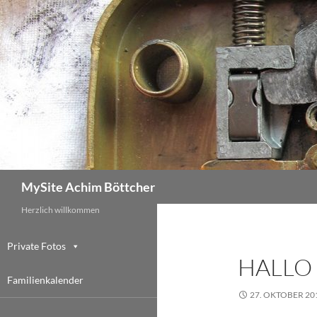
Zum
Inhalt
springen
Suchen
MySite Achim Böttcher
Herzlich willkommen
Private Fotos
HALLO 
Familienkalender
27. OKTOBER 20