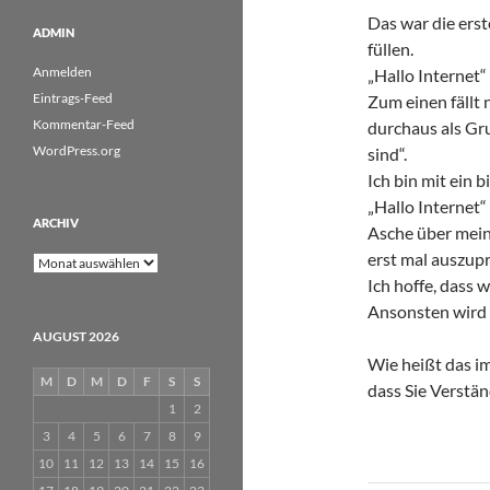
Das war die erst
ADMIN
füllen.
Anmelden
„Hallo Internet“
Eintrags-Feed
Zum einen fällt 
Kommentar-Feed
durchaus als Gru
WordPress.org
sind“.
Ich bin mit ein 
„Hallo Internet“
ARCHIV
Asche über mein
erst mal auszup
Archiv
Ich hoffe, dass w
Ansonsten wird n
AUGUST 2026
Wie heißt das i
M
D
M
D
F
S
S
dass Sie Verstän
1
2
3
4
5
6
7
8
9
10
11
12
13
14
15
16