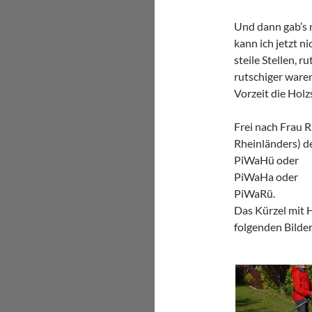
Und dann gab’s 
kann ich jetzt n
steile Stellen, 
rutschiger waren
Vorzeit die Holz
Frei nach Frau R
Rheinländers) d
PiWaHü oder
PiWaHa oder
PiWaRü.
Das Kürzel mit H
folgenden Bilder