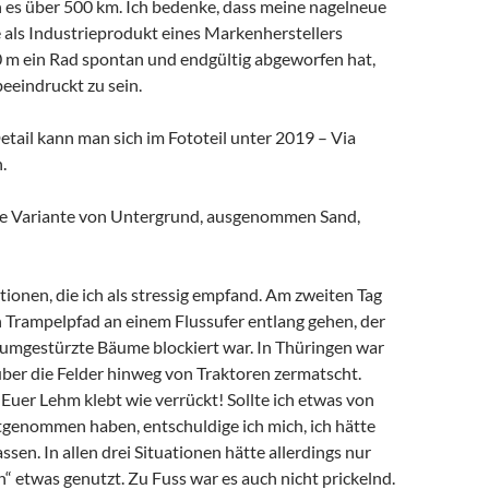
es über 500 km. Ich bedenke, dass meine nagelneue
 als Industrieprodukt eines Markenherstellers
0 m ein Rad spontan und endgültig abgeworfen hat,
beeindruckt zu sein.
tail kann man sich im Fototeil unter 2019 – Via
.
de Variante von Untergrund, ausgenommen Sand,
ationen, die ich als stressig empfand. Am zweiten Tag
n Trampelpfad an einem Flussufer entlang gehen, der
umgestürzte Bäume blockiert war. In Thüringen war
ber die Felder hinweg von Traktoren zermatscht.
 Euer Lehm klebt wie verrückt! Sollte ich etwas von
enommen haben, entschuldige ich mich, ich hätte
assen. In allen drei Situationen hätte allerdings nur
“ etwas genutzt. Zu Fuss war es auch nicht prickelnd.