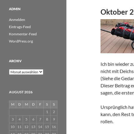
ADMIN
Oktober 2
Anmelden
Eintrags-Feed
Kommentar-Feed
WordPress.org
ARCHIV
Ich bin wieder 
nicht mit Deich
Archiv
(Siehe die Geda
Dieser Beitrag e
AUGUST 2026
sagen, die erste
M
D
M
D
F
S
S
Ursprünglich hat
1
2
kann, den Rest t
3
4
5
6
7
8
9
rollen.
10
11
12
13
14
15
16