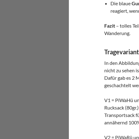
Die blaue
Gu
reagiert, we
Fazit
– tolles Te
Wanderung.
Tragevarian
In den Abbildun
nicht zu sehen i
Dafür gab es 2 M
geschachtelt we
V1 = PiWaHü und
Rucksack (80gr.
Transportsack fü
annähernd 100% 
V2 = PiWaRü und