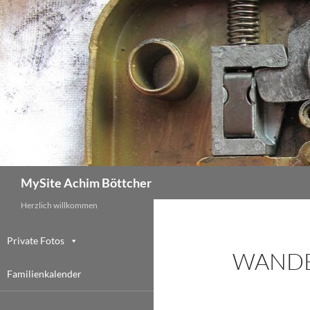
Zum
Inhalt
springen
Suchen
MySite Achim Böttcher
Herzlich willkommen
Private Fotos
WAND
Familienkalender