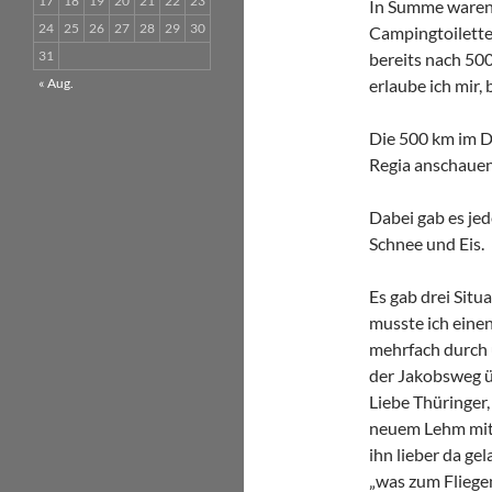
17
18
19
20
21
22
23
In Summe waren 
24
25
26
27
28
29
30
Campingtoilette
31
bereits nach 50
« Aug.
erlaube ich mir, 
Die 500 km im De
Regia anschauen
Dabei gab es je
Schnee und Eis.
Es gab drei Situ
musste ich eine
mehrfach durch 
der Jakobsweg ü
Liebe Thüringer,
neuem Lehm mitg
ihn lieber da gel
„was zum Fliegen