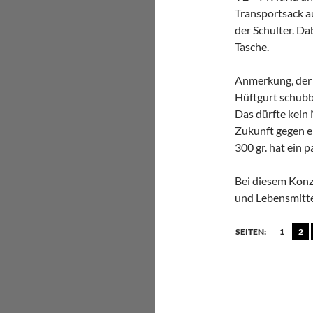
Transportsack a
der Schulter. Da
Tasche.
Anmerkung, der L
Hüftgurt schubbe
Das dürfte kein 
Zukunft gegen e
300 gr. hat ein 
Bei diesem Konze
und Lebensmittel
SEITEN:
1
2