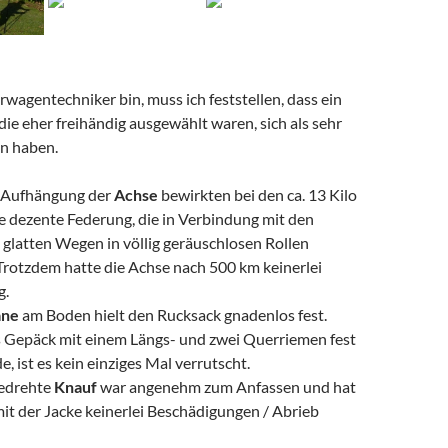
erwagentechniker bin, muss ich feststellen, dass ein
ie eher freihändig ausgewählt waren, sich als sehr
en haben.
 Aufhängung der
Achse
bewirkten bei den ca. 13 Kilo
e dezente Federung, die in Verbindung mit den
i glatten Wegen in völlig geräuschlosen Rollen
 Trotzdem hatte die Achse nach 500 km keinerlei
g.
ane
am Boden hielt den Rucksack gnadenlos fest.
Gepäck mit einem Längs- und zwei Querriemen fest
e, ist es kein einziges Mal verrutscht.
gedrehte
Knauf
war angenehm zum Anfassen und hat
it der Jacke keinerlei Beschädigungen / Abrieb