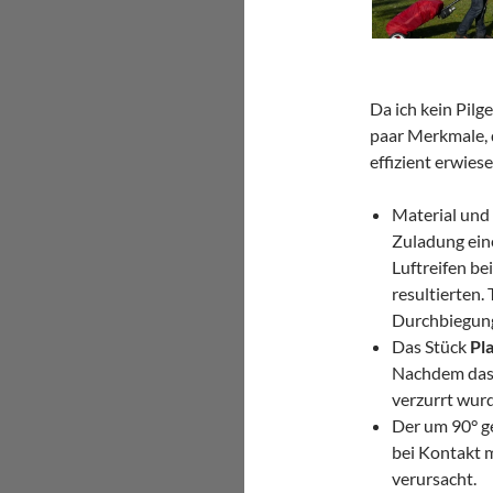
Da ich kein Pilg
paar Merkmale, d
effizient erwies
Material und
Zuladung ein
Luftreifen be
resultierten.
Durchbiegun
Das Stück
Pl
Nachdem das 
verzurrt wurd
Der um 90° 
bei Kontakt m
verursacht.