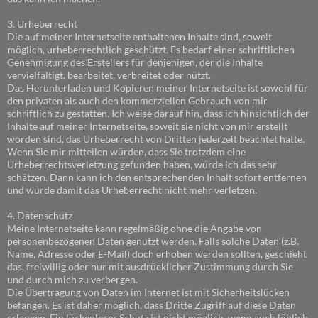
3. Urheberrecht
Die auf meiner Internetseite enthaltenen Inhalte sind, soweit
möglich, urheberrechtlich geschützt. Es bedarf einer schriftlichen
Genehmigung des Erstellers für denjenigen, der die Inhalte
vervielfältigt, bearbeitet, verbreitet oder nützt.
Das Herunterladen und Kopieren meiner Internetseite ist sowohl für
den privaten als auch den kommerziellen Gebrauch von mir
schriftlich zu gestatten. Ich weise darauf hin, dass ich hinsichtlich der
Inhalte auf meiner Internetseite, soweit sie nicht von mir erstellt
worden sind, das Urheberrecht von Dritten jederzeit beachtet hatte.
Wenn Sie mir mitteilen würden, dass Sie trotzdem eine
Urheberrechtsverletzung gefunden haben, würde ich das sehr
schätzen. Dann kann ich den entsprechenden Inhalt sofort entfernen
und würde damit das Urheberrecht nicht mehr verletzen.
4. Datenschutz
Meine Internetseite kann regelmäßig ohne die Angabe von
personenbezogenen Daten genutzt werden. Falls solche Daten (z.B.
Name, Adresse oder E-Mail) doch erhoben werden sollten, geschieht
das, freiwillig oder nur mit ausdrücklicher Zustimmung durch Sie
und durch mich zu verbergen.
Die Übertragung von Daten im Internet ist mit Sicherheitslücken
befangen. Es ist daher möglich, dass Dritte Zugriff auf diese Daten
erlangen. Ein lückenloser Schutz ist nicht möglich, wenn auch löblich.