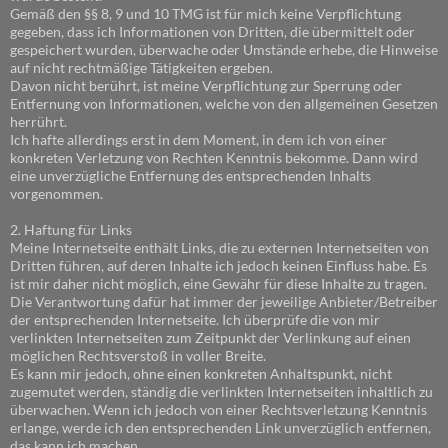
Gemäß den §§ 8, 9 und 10 TMG ist für mich keine Verpflichtung
gegeben, dass ich Informationen von Dritten, die übermittelt oder
gespeichert wurden, überwache oder Umstände erhebe, die Hinweise
auf nicht rechtmäßige Tätigkeiten ergeben.
Davon nicht berührt, ist meine Verpflichtung zur Sperrung oder
Entfernung von Informationen, welche von den allgemeinen Gesetzen
herrührt.
Ich hafte allerdings erst in dem Moment, in dem ich von einer
konkreten Verletzung von Rechten Kenntnis bekomme. Dann wird
eine unverzügliche Entfernung des entsprechenden Inhalts
vorgenommen.
2. Haftung für Links
Meine Internetseite enthält Links, die zu externen Internetseiten von
Dritten führen, auf deren Inhalte ich jedoch keinen Einfluss habe. Es
ist mir daher nicht möglich, eine Gewähr für diese Inhalte zu tragen.
Die Verantwortung dafür hat immer der jeweilige Anbieter/Betreiber
der entsprechenden Internetseite. Ich überprüfe die von mir
verlinkten Internetseiten zum Zeitpunkt der Verlinkung auf einen
möglichen Rechtsverstoß in voller Breite.
Es kann mir jedoch, ohne einen konkreten Anhaltspunkt, nicht
zugemutet werden, ständig die verlinkten Internetseiten inhaltlich zu
überwachen. Wenn ich jedoch von einer Rechtsverletzung Kenntnis
erlange, werde ich den entsprechenden Link unverzüglich entfernen,
das kann ich machen.