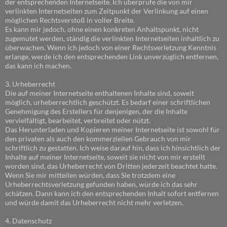
der entsprechenden Internetseite. Ich überprüfe die von mir
verlinkten Internetseiten zum Zeitpunkt der Verlinkung auf einen
möglichen Rechtsverstoß in voller Breite.
Es kann mir jedoch, ohne einen konkreten Anhaltspunkt, nicht
zugemutet werden, ständig die verlinkten Internetseiten inhaltlich zu
überwachen. Wenn ich jedoch von einer Rechtsverletzung Kenntnis
erlange, werde ich den entsprechenden Link unverzüglich entfernen,
das kann ich machen.
3. Urheberrecht
Die auf meiner Internetseite enthaltenen Inhalte sind, soweit
möglich, urheberrechtlich geschützt. Es bedarf einer schriftlichen
Genehmigung des Erstellers für denjenigen, der die Inhalte
vervielfältigt, bearbeitet, verbreitet oder nützt.
Das Herunterladen und Kopieren meiner Internetseite ist sowohl für
den privaten als auch den kommerziellen Gebrauch von mir
schriftlich zu gestatten. Ich weise darauf hin, dass ich hinsichtlich der
Inhalte auf meiner Internetseite, soweit sie nicht von mir erstellt
worden sind, das Urheberrecht von Dritten jederzeit beachtet hatte.
Wenn Sie mir mitteilen würden, dass Sie trotzdem eine
Urheberrechtsverletzung gefunden haben, würde ich das sehr
schätzen. Dann kann ich den entsprechenden Inhalt sofort entfernen
und würde damit das Urheberrecht nicht mehr verletzen.
4. Datenschutz