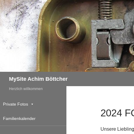
Zum
Inhalt
springen
Suchen
MySite Achim Böttcher
Herzlich willkommen
Private Fotos
2024 
Familienkalender
Unsere Lieblin