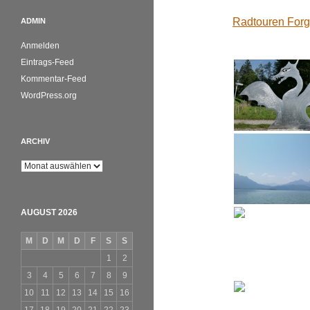
Radtouren For
ADMIN
Anmelden
Eintrags-Feed
Kommentar-Feed
WordPress.org
ARCHIV
Archiv
AUGUST 2026
M
D
M
D
F
S
S
1
2
3
4
5
6
7
8
9
10
11
12
13
14
15
16