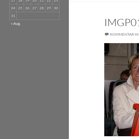
17
18
19
20
21
22
23
24
25
26
27
28
29
30
31
IMGP0
« Aug.
KOMMENTAR HI