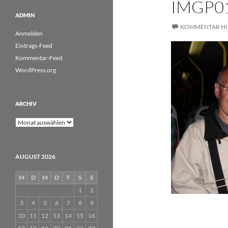
IMGP0
ADMIN
KOMMENTAR HI
Anmelden
Eintrags-Feed
Kommentar-Feed
WordPress.org
ARCHIV
Archiv
AUGUST 2026
M
D
M
D
F
S
S
1
2
3
4
5
6
7
8
9
10
11
12
13
14
15
16