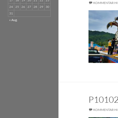
17
18
19
20
21
22
23
KOMMENTAR HI
24
25
26
27
28
29
30
31
« Aug.
P1010
KOMMENTAR HI