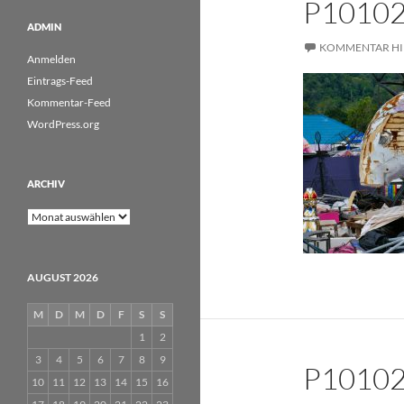
P1010
ADMIN
KOMMENTAR HI
Anmelden
Eintrags-Feed
Kommentar-Feed
WordPress.org
ARCHIV
Archiv
AUGUST 2026
M
D
M
D
F
S
S
1
2
3
4
5
6
7
8
9
P1010
10
11
12
13
14
15
16