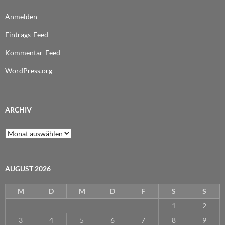
Anmelden
Eintrags-Feed
Kommentar-Feed
WordPress.org
ARCHIV
Archiv
AUGUST 2026
M
D
M
D
F
S
S
1
2
3
4
5
6
7
8
9