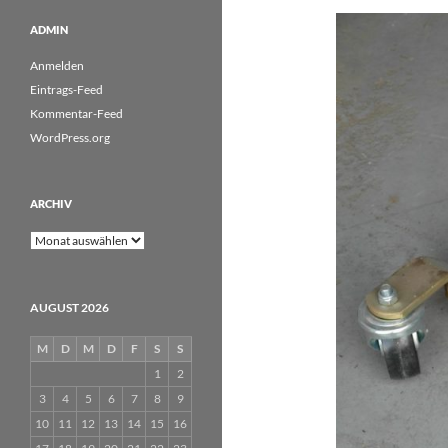
ADMIN
Anmelden
Eintrags-Feed
Kommentar-Feed
WordPress.org
ARCHIV
Archiv
AUGUST 2026
M
D
M
D
F
S
S
1
2
3
4
5
6
7
8
9
10
11
12
13
14
15
16