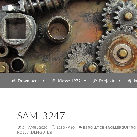
Downloads
Klasse 1972
Projekte
I
SAM_3247
24. APRIL 2020
1280 × 960
ES ROLLT DEN ROLLER ZUM RO
ROLLENDEN GUTES!