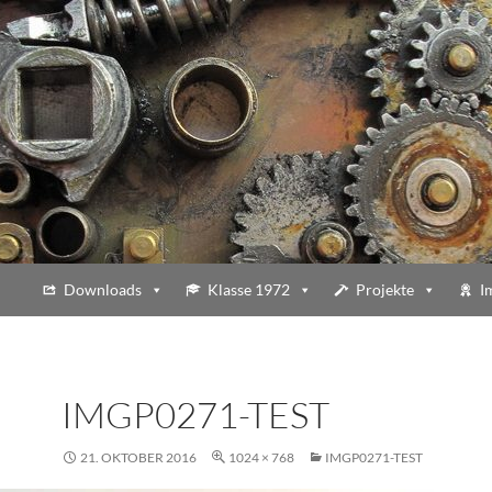
Downloads
Klasse 1972
Projekte
I
IMGP0271-TEST
21. OKTOBER 2016
1024 × 768
IMGP0271-TEST