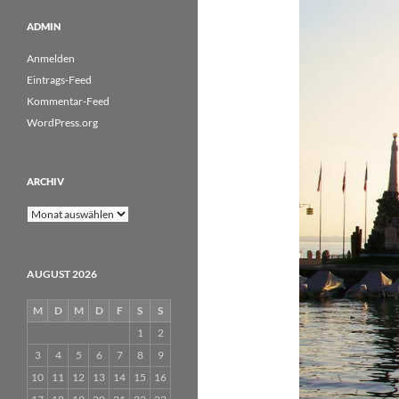
ADMIN
Anmelden
Eintrags-Feed
Kommentar-Feed
WordPress.org
ARCHIV
Archiv
AUGUST 2026
M
D
M
D
F
S
S
1
2
3
4
5
6
7
8
9
10
11
12
13
14
15
16