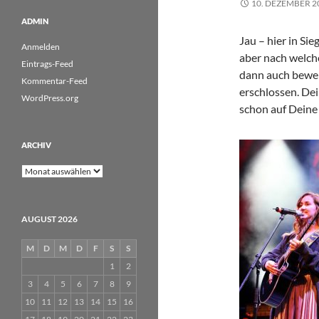
10. DEZEMBER 2
ADMIN
Jau – hier in Sie
Anmelden
aber nach welch
Eintrags-Feed
dann auch bewert
Kommentar-Feed
erschlossen. Dei
WordPress.org
schon auf Dein
ARCHIV
Archiv
AUGUST 2026
M
D
M
D
F
S
S
1
2
3
4
5
6
7
8
9
10
11
12
13
14
15
16