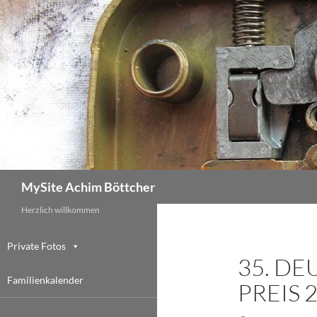
Zum
Inhalt
springen
Suchen
MySite Achim Böttcher
Herzlich willkommen
Private Fotos
35. DE
Familienkalender
PREIS 